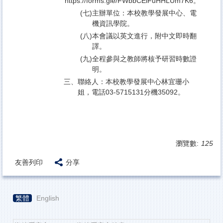
https://forms.gle/FWbbCEiFuHHLUm7K6。
(七)
主辦單位：本校教學發展中心、電
機資訊學院。
(八)
本會議以英文進行，附中文即時翻
譯。
(九)
全程參與之教師將核予研習時數證
明。
三、
聯絡人：本校教學發展中心林宜珊小
姐，電話03-5715131分機35092。
瀏覽數:
125
友善列印
分享
繁體
English