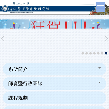
跳
到
主
要
內
容
區
系所簡介
師資暨行政團隊
課程規劃